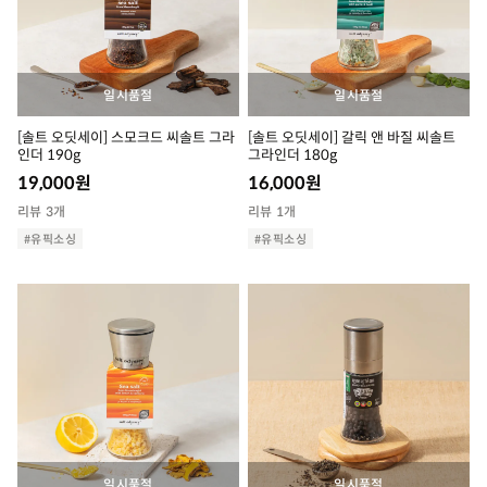
일시품절
일시품절
[솔트 오딧세이] 스모크드 씨솔트 그라
[솔트 오딧세이] 갈릭 앤 바질 씨솔트
인더 190g
그라인더 180g
19,000
원
16,000
원
리뷰 3개
리뷰 1개
#유픽소싱
#유픽소싱
일시품절
일시품절