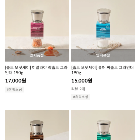
일시품절
일시품절
[솔트 오딧세이] 히말라야 락솔트 그라
[솔트 오딧세이] 퓨어 씨솔트 그라인더
인더 190g
190g
17,000
원
15,000
원
리뷰 2개
#유픽소싱
#유픽소싱