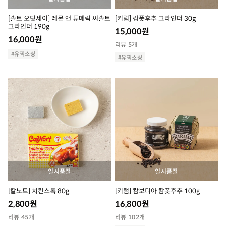
[솔트 오딧세이] 레몬 앤 튜메릭 씨솔트
[키럼] 캄폿후추 그라인더 30g
그라인더 190g
15,000
원
16,000
원
리뷰 5개
#유픽소싱
#유픽소싱
일시품절
일시품절
[칼노트] 치킨스톡 80g
[키럼] 캄보디아 캄폿후추 100g
2,800
원
16,800
원
리뷰 45개
리뷰 102개