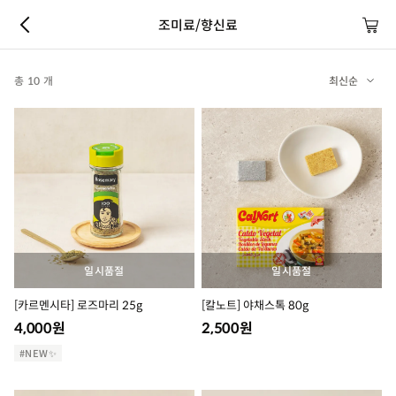
조미료/향신료
총 10 개
최신순
일시품절
일시품절
[카르멘시타] 로즈마리 25g
[칼노트] 야채스톡 80g
4,000
원
2,500
원
#NEW✨