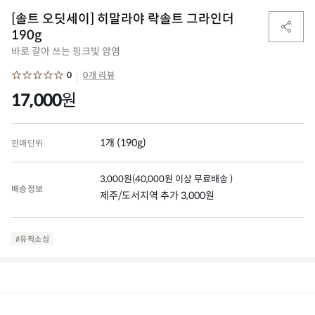
[솔트 오딧세이] 히말라야 락솔트 그라인더
190g
바로 갈아 쓰는 핑크빛 암염
0
0개 리뷰
17,000
원
1개 (190g)
판매단위
3,000
원
(
40,000
원 이상 무료배송 )
배송정보
제주/도서지역 추가 3,000원
#유픽소싱
(0)