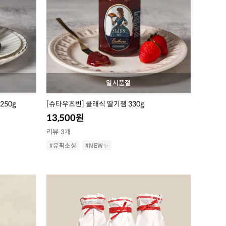
일시품절
250g
[슈타우츠빈] 클래식 딸기잼 330g
13,500
원
리뷰 3개
#유픽소싱
#NEW✨