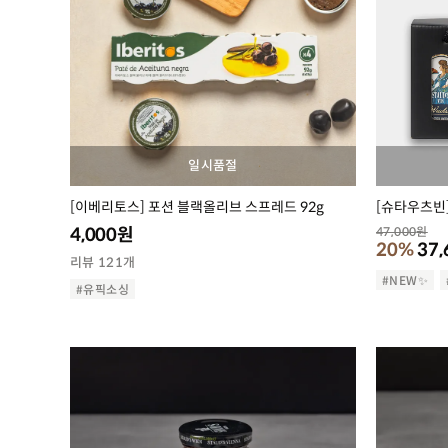
일시품절
[이베리토스] 포션 블랙올리브 스프레드 92g
[슈타우츠빈]
4,000
원
47,000
원
20%
37,
리뷰 121개
#NEW✨
#유픽소싱