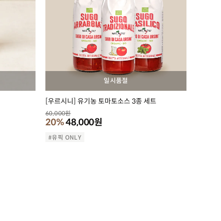
일시품절
[우르시니] 유기농 토마토소스 3종 세트
60,000
원
20%
48,000
원
#유픽 ONLY