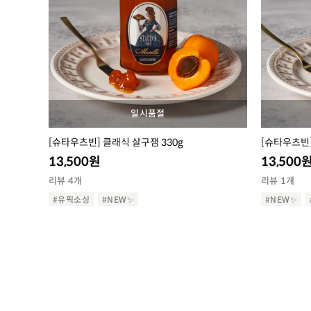
일시품절
[슈타우츠빈] 클래식 살구잼 330g
[슈타우츠빈]
13,500
원
13,500
리뷰 4개
리뷰 1개
#유픽소싱
#NEW✨
#NEW✨