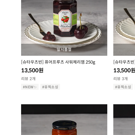
일시품절
[슈타우츠빈] 퓨어프루츠 사워체리잼 250g
[슈타우츠빈]
13,500
원
13,500
리뷰 2개
리뷰 3개
#NEW✨
#유픽소싱
#유픽소싱