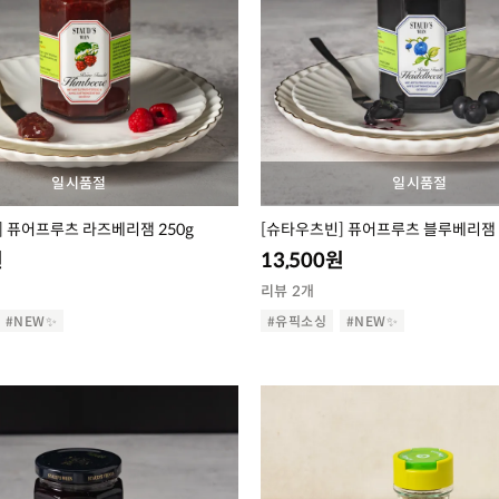
일시품절
일시품절
 퓨어프루츠 라즈베리잼 250g
[슈타우츠빈] 퓨어프루츠 블루베리잼 
원
13,500
원
리뷰 2개
#NEW✨
#유픽소싱
#NEW✨