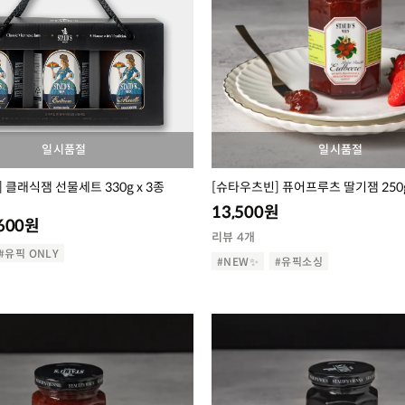
일시품절
일시품절
 클래식잼 선물세트 330g x 3종
[슈타우츠빈] 퓨어프루츠 딸기잼 250
13,500
원
600
원
리뷰 4개
#유픽 ONLY
#NEW✨
#유픽소싱