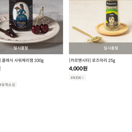
일시품절
일시품절
 클래식 사워체리잼 330g
[카르멘시타] 로즈마리 25g
원
4,000
원
#NEW✨
#유픽소싱