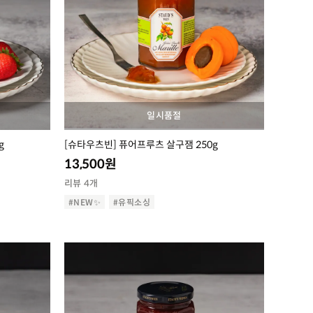
일시품절
g
[슈타우츠빈] 퓨어프루츠 살구잼 250g
13,500
원
리뷰 4개
#NEW✨
#유픽소싱