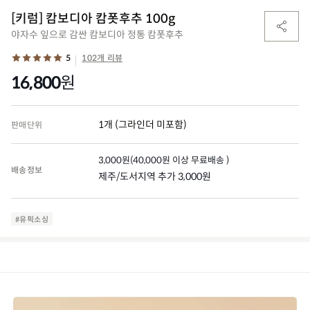
[키럼] 캄보디아 캄폿후추 100g
야자수 잎으로 감싼 캄보디아 정통 캄폿후추
5
102개 리뷰
16,800
원
1개 (그라인더 미포함)
판매단위
3,000
원
(
40,000
원 이상 무료배송 )
배송정보
제주/도서지역 추가 3,000원
#유픽소싱
(0)