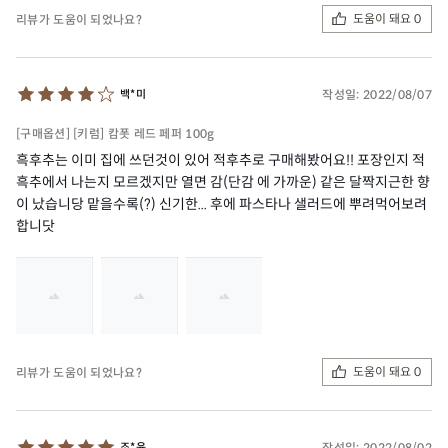
도움이 돼요 0
리뷰가 도움이 되었나요?
작성일:
2022/08/07
백*미
[구매옵션] [키럼] 캄폿 레드 페퍼 100g
흑후추는 이미 집에 쓰던것이 있어 적후추로 구매해봤어요!! 포장인지 적
흑추에서 나는지 모르겠지만 열면 감(단감 에 가까운) 같은 달짝지근한 향
이 났습니당 맡을수록(?) 신기한... 후에 파스타나 샐러드에 뿌려먹어보려
합니닷
도움이 돼요 0
리뷰가 도움이 되었나요?
작성일:
2022/08/02
조*윤