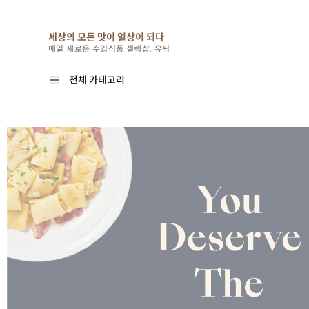
세상의 모든 맛이 일상이 되다
N
베스트
신상
스토리
이벤트
유픽 biz
매일 새로운 수입식품 셀렉샵, 유픽
전체 카테고리