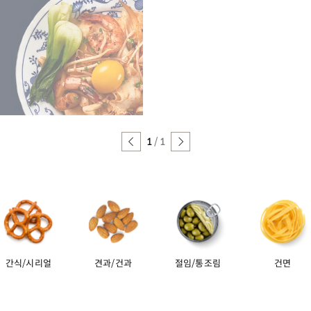
1
/
1
간식/시리얼
견과/건과
절임/통조림
건면