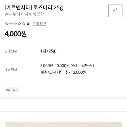
[카르멘시타] 로즈마리 25g
솔솔 뿌려 더하는 향긋함
0
0개 리뷰
4,000
원
1개 (25g)
판매단위
3,000
원
(
40,000
원 이상 무료배송 )
배송정보
제주/도서지역 추가 3,000원
#NEW✨
(0)