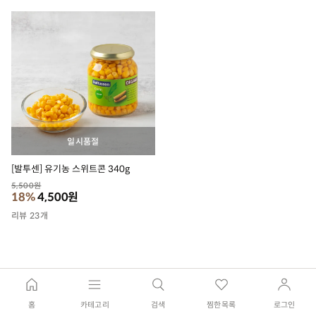
일시품절
[발투센] 유기농 스위트콘 340g
5,500
원
18%
4,500
원
리뷰 23개
홈
카테고리
검색
찜한목록
로그인