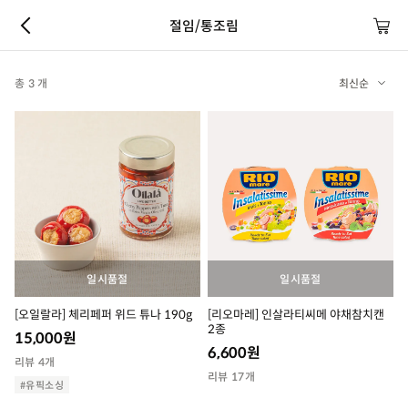
절임/통조림
총 3 개
최신순
일시품절
일시품절
[오일랄라] 체리페퍼 위드 튜나 190g
[리오마레] 인살라티씨메 야채참치캔
2종
15,000
원
6,600
원
리뷰 4개
리뷰 17개
#유픽소싱