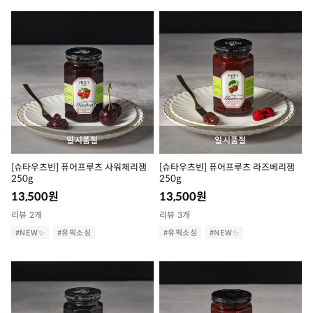
일시품절
일시품절
[슈타우츠빈] 퓨어프루츠 사워체리잼
[슈타우츠빈] 퓨어프루츠 라즈베리잼
250g
250g
13,500
원
13,500
원
리뷰 2개
리뷰 3개
#NEW✨
#유픽소싱
#유픽소싱
#NEW✨