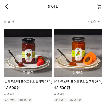
잼/시럽
총 16 개
최신순
일시품절
일시품절
[슈타우츠빈] 퓨어프루츠 딸기잼 250g
[슈타우츠빈] 퓨어프루츠 살구잼 250g
13,500
원
13,500
원
리뷰 4개
리뷰 4개
#NEW✨
#유픽소싱
#NEW✨
#유픽소싱