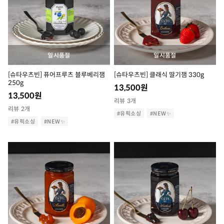
일시품절
일시품절
[슈타우츠빈] 퓨어프루츠 블루베리잼
[슈타우츠빈] 클래식 딸기잼 330g
250g
13,500
원
13,500
원
리뷰 3개
리뷰 2개
#유픽소싱
#NEW✨
#유픽소싱
#NEW✨