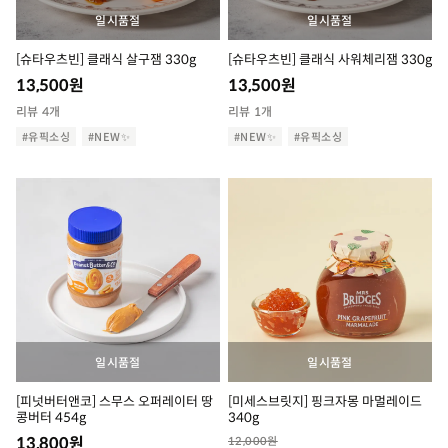
일시품절
일시품절
[슈타우츠빈] 클래식 살구잼 330g
[슈타우츠빈] 클래식 사워체리잼 330g
13,500
원
13,500
원
리뷰 4개
리뷰 1개
#유픽소싱
#NEW✨
#NEW✨
#유픽소싱
일시품절
일시품절
[피넛버터앤코] 스무스 오퍼레이터 땅
[미세스브릿지] 핑크자몽 마멀레이드
콩버터 454g
340g
13,800
원
12,000
원