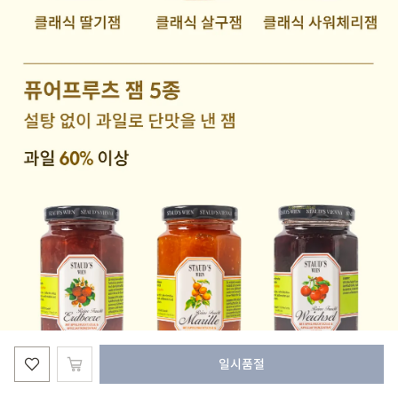
일시품절
홈
카테고리
검색
찜한목록
로그인