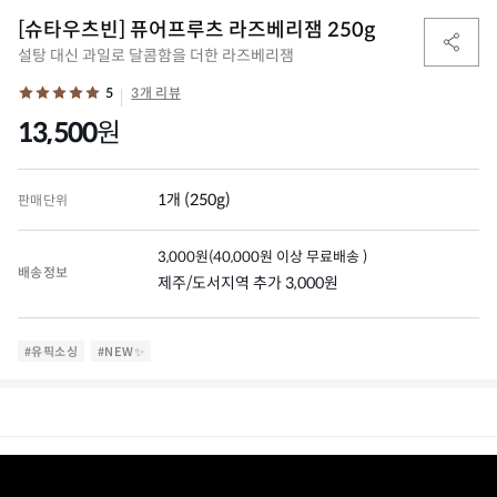
[슈타우츠빈] 퓨어프루츠 라즈베리잼 250g
설탕 대신 과일로 달콤함을 더한 라즈베리잼
5
3개 리뷰
13,500
원
1개 (250g)
판매단위
3,000
원
(
40,000
원 이상 무료배송 )
배송정보
제주/도서지역 추가 3,000원
#유픽소싱
#NEW✨
(0)