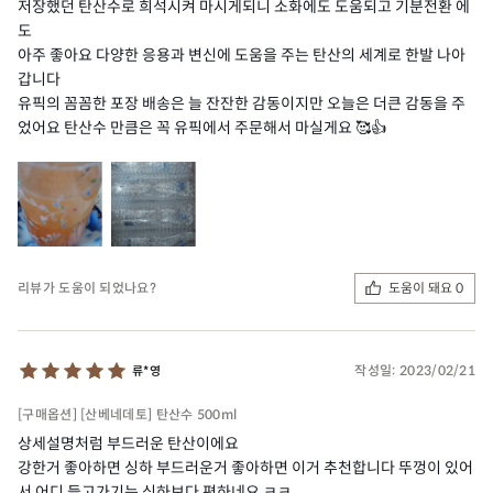
저장했던 탄산수로 희석시켜 마시게되니 소화에도 도움되고 기분전환 에
도
아주 좋아요 다양한 응용과 변신에 도움을 주는 탄산의 세계로 한발 나아
갑니다
유픽의 꼼꼼한 포장 배송은 늘 잔잔한 감동이지만 오늘은 더큰 감동을 주
었어요 탄산수 만큼은 꼭 유픽에서 주문해서 마실게요 🥰👍
도움이 돼요 0
리뷰가 도움이 되었나요?
작성일:
2023/02/21
류*영
[구매옵션] [산베네데토] 탄산수 500ml
상세설명처럼 부드러운 탄산이에요
강한거 좋아하면 싱하 부드러운거 좋아하면 이거 추천합니다 뚜껑이 있어
서 어디 들고가기는 싱하보다 편하네요 ㅋㅋ