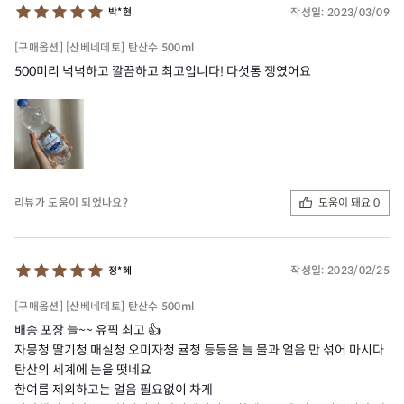
작성일:
2023/03/09
박*현
[구매옵션] [산베네데토] 탄산수 500ml
500미리 넉넉하고 깔끔하고 최고입니다! 다섯통 쟁였어요
도움이 돼요 0
리뷰가 도움이 되었나요?
작성일:
2023/02/25
정*혜
[구매옵션] [산베네데토] 탄산수 500ml
배송 포장 늘~~ 유픽 최고 👍
자몽청 딸기청 매실청 오미자청 귤청 등등을 늘 물과 얼음 만 섞어 마시다
탄산의 세계에 눈을 떳네요
한여름 제외하고는 얼음 필요없이 차게