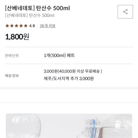
[산베네데토] 탄산수 500ml
[산베네데토] 탄산수 500ml
4.8
38개 리뷰
1,800
원
1개(500ml) 페트
판매단위
3,000
원
(
40,000
원 이상 무료배송 )
배송정보
제주/도서지역 추가 3,000원
(0)