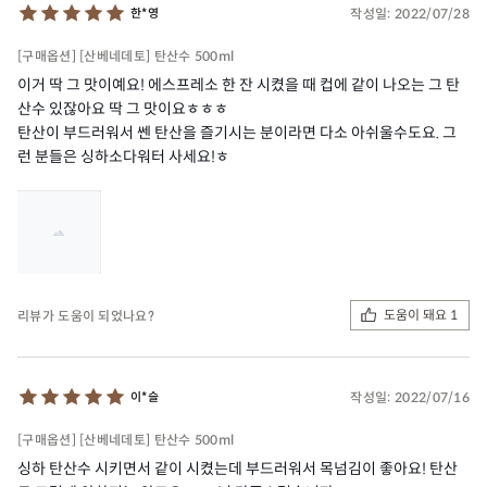
작성일:
2022/07/28
한*영
[구매옵션] [산베네데토] 탄산수 500ml
이거 딱 그 맛이예요! 에스프레소 한 잔 시켰을 때 컵에 같이 나오는 그 탄
산수 있잖아요 딱 그 맛이요ㅎㅎㅎ
탄산이 부드러워서 쎈 탄산을 즐기시는 분이라면 다소 아쉬울수도요. 그
런 분들은 싱하소다워터 사세요!ㅎ
도움이 돼요 1
리뷰가 도움이 되었나요?
작성일:
2022/07/16
이*슬
[구매옵션] [산베네데토] 탄산수 500ml
싱하 탄산수 시키면서 같이 시켰는데 부드러워서 목넘김이 좋아요! 탄산