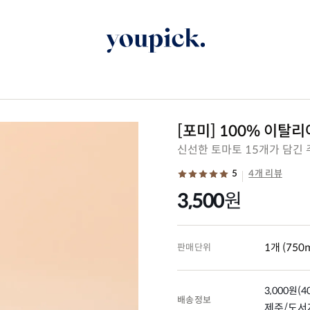
[포미] 100% 이탈리
신선한 토마토 15개가 담긴 
5
4개 리뷰
3,500
원
1개 (750m
판매단위
3,000
원
(
4
배송정보
제주/도서지