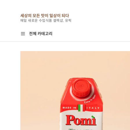
세상의 모든 맛이 일상이 되다
N
베스트
신상
스토리
이벤트
유픽 biz
매일 새로운 수입식품 셀렉샵, 유픽
전체 카테고리