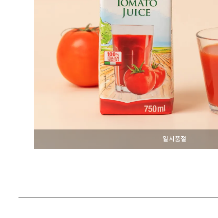
일시품절
안내
문의
(0)