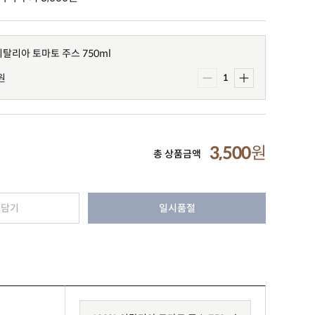
이탈리아 토마토 주스 750ml
원
1
3,500
원
총 상품금액
 담기
일시품절