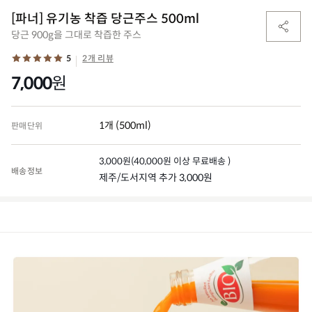
[파너] 유기농 착즙 당근주스 500ml
당근 900g을 그대로 착즙한 주스
5
2개 리뷰
7,000
원
1개 (500ml)
판매단위
3,000
원
(
40,000
원 이상 무료배송 )
배송정보
제주/도서지역 추가 3,000원
(0)