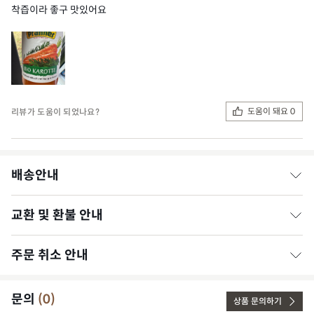
착즙이라 좋구 맛있어요
도움이 돼요 0
리뷰가 도움이 되었나요?
배송안내
교환 및 환불 안내
* 일반가공식품은 평일 오후 1시, 과일은 정오(낮 12시)까지 결제
완료 시 당일 출고됩니다. (영업일 기준)
* 주문 폭주 및 날씨 등 예외적인 상황의 경우 출고가 다소 지연될
주문 취소 안내
1. 상품에 문제가 있는 경우
수 있습니다.
[일반 가공식품]
* 4만 원 이상 주문은 무료배송, 4만 원 미만은 3,000원의 배송비
상품 수령 후 3개월 이내, 그 사실을 알게 된 날로부터 30일 이내
문의
(
0
)
가 발생합니다.
* 결제 완료 이후 주문 상태가 ‘상품준비중’으로 변경될 경우, 취소
상품 문의하기
에 교환 및 환불 요청 가능 (배송비 유픽 부담)