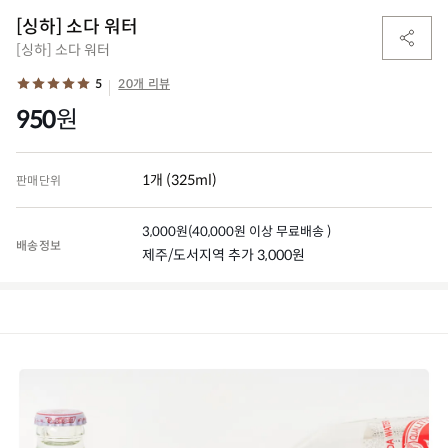
[싱하] 소다 워터
[싱하] 소다 워터
5
20개 리뷰
950
원
1개 (325ml)
판매단위
3,000
원
(
40,000
원 이상 무료배송 )
배송정보
제주/도서지역 추가 3,000원
(0)