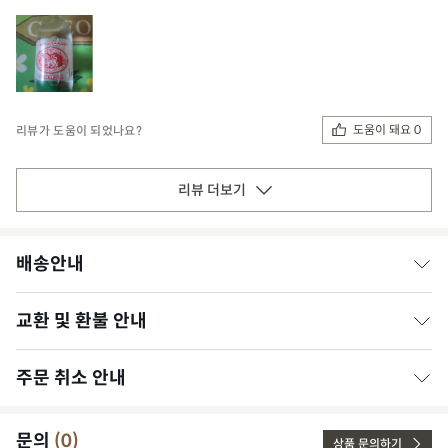
도움이 돼요 0
리뷰가 도움이 되었나요?
리뷰 더보기
배송안내
교환 및 환불 안내
* 일반가공식품은 평일 오후 1시, 과일은 정오(낮 12시)까지 결제
완료 시 당일 출고됩니다. (영업일 기준)
* 주문 폭주 및 날씨 등 예외적인 상황의 경우 출고가 다소 지연될
주문 취소 안내
1. 상품에 문제가 있는 경우
수 있습니다.
[일반 가공식품]
* 4만 원 이상 주문은 무료배송, 4만 원 미만은 3,000원의 배송비
상품 수령 후 3개월 이내, 그 사실을 알게 된 날로부터 30일 이내
문의
(
0
)
가 발생합니다.
* 결제 완료 이후 주문 상태가 ‘상품준비중’으로 변경될 경우, 취소
상품 문의하기