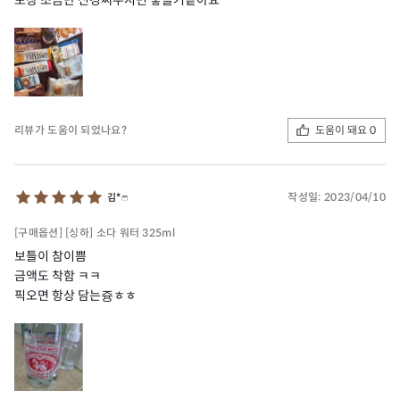
도움이 돼요 0
리뷰가 도움이 되었나요?
작성일:
2023/04/10
김*ෆ
[구매옵션] [싱하] 소다 워터 325ml
보틀이 참이쁨
금액도 착함 ㅋㅋ
픽오면 항상 담는즁ㅎㅎ